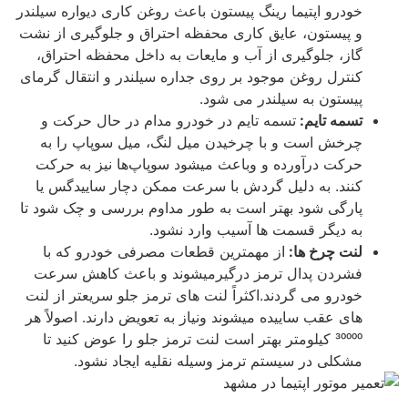
خودرو اپتیما رینگ پیستون باعث روغن کاری دیواره سیلندر
و پیستون، عایق کاری محفظه احتراق و جلوگیری از نشت
گاز، جلوگیری از آب و مایعات به داخل محفظه احتراق،
کنترل روغن موجود بر روی جداره سیلندر و انتقال گرمای
پیستون به سیلندر می شود.
تسمه تایم:
تسمه تایم در خودرو مدام در حال حرکت و
چرخش است و با چرخیدن میل لنگ، میل سوپاپ را به
حرکت درآورده و وباعث میشود سوپاپ‌ها نیز به حرکت
کنند. به دلیل گردش با سرعت ممکن دچار ساییدگس یا
پارگی شود بهتر است به طور مداوم بررسی و چک شود تا
به دیگر قسمت ها آسیب وارد نشود.
لنت چرخ ها:
از مهمترین قطعات مصرفی خودرو که با
فشردن پدال ترمز درگیرمیشوند و باعث کاهش سرعت
خودرو می گردند.اکثراً لنت های ترمز جلو سریعتر از لنت
های عقب ساییده میشوند ونیاز به تعویض دارند. اصولاً هر
30000 کیلومتر بهتر است لنت ترمز جلو را عوض کنید تا
مشکلی در سیستم ترمز وسیله نقلیه ایجاد نشود.