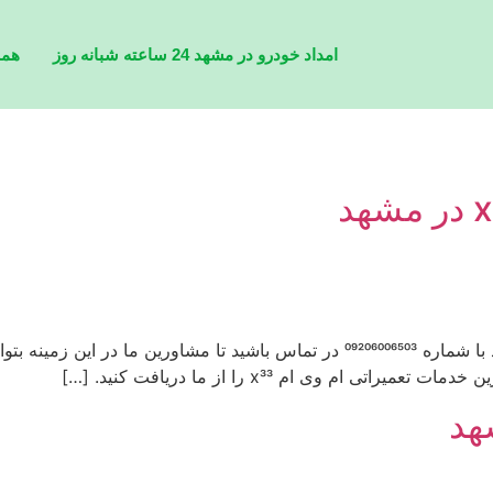
امداد خودرو در مشهد 24 ساعته شبانه روز
همه
برای تعمیر گیربکس ام وی ام x33 در مشهد می توانید با شماره 09206006503 در تماس ب
هد