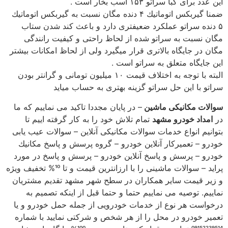
این عدد برای كبا سراتو ۱۵۳ اسب بخار است .
ضمنا گیربكس اتوماتیك ۴ دنده مگان نسبت به گیربكس اتوماتیك
۵ دنده سراتو عملكرد ضعیفتری دارد و باعث كند شدن ستاب
مگان نسبت به سراتو شده از لحاظ راحتی و كیفیت رانندگی
مگان در جایگاه بالاتری قرار میگیرد ولی از لحاظ امكانات بیشتر
این جایگاه متعلق به سراتو است .
البته با توجه به اختلاف قیمت ۱۰ میلیون تومانی و گرانتر بودن
سراتو با این حل سراتو گزینه بهتری به حساب میاید
سوالات مكانیكی ماشین
– در پایان مجددا تاكید می نماییم كه ما
در
امداد خودرو مشهد
تمام تلاش خود را به كار گرفته اییم تا
بتوانیم انواع خدمات سوالات مكانیكی آنلاین – سوالات عیب یابی
خودرو – تعمیركار آنلاین خودرو – گروه پرسش و پاسخ مكانیك
خودرو – پرسش و پاسخ آنلاین خودرو – پرسش و پاسخ در مورد
پراید – سوالات ماشینی را با ارزانترین قیمت و تا 10% تخفیف ویژه
و زیر قیمت سایر همكاران در سطح شهر مشهد تقدیم مشتریان
نماییم. توصیه می نماییم حتما و حتما قبل از اینكه تصمیم به
درخواست هر نوع از خدمات خودرویی از جمله حمل خودرو و یا
تعمیر خودرو در محل را از هر شخص و شركتی نمایید با شماره