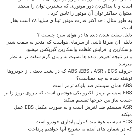
است و با پیداكردن دور موتوری كه بیشترین توان را میدهد
میتوان حداكثر توان آن موتور را تایین كرد .
به طور مثال : حد اكثر قدرت موتور تیبا ی سایپا ۷۸ اسب بخار
است
دلیل سفت شدن دنده ها در هوای سرد چیست ؟
دلیلی ان صرفا ناشی از سرمای هواست كه منجر به سفت شدن
واسكازین و افزایش غلظت واسكازین گیربكس میشود
و در نتیجه تعویض دنده ها نسبت به زمان گرم سفت تر به نظر
میرسد
حروف ABS ،EBS ، ASR ، ECS كه در پشت بعضی از خودروها
نوشته شده به چه معناست؟
ABS همان سیستم ضد بلوكه ترمز است
EBS سیستم ترمز الكترونیكی هوشمن است كه نیروی تروز زا بر
حسب نیاز بین چرخها تقسیم میكند
ASR سیستم ضد لغزش است و به صورت مكمل EBS عمل
میكند
ECS سیستم هوشمند كنترل پایداری خودرو است
كه در شماره های آینده به تشریح آنها خواهیم پرداخت