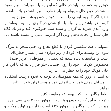
خودرو به حساب میاید در حالی كه این وسیله میتواند بسیار مفید
با شد در عین حال میتواند بسیار خطرناك نیز باشد در یك سانحه
شدید اگر كمربند ایمنی را بسته باشید و خودرو شما مجهز به
كیسه هوا باشد این وسیله با باز شدن در كثری از ثانیه میتواند از
وارد آمدن ضربه به گردن و سینه شما جلوگیری كند و در یك كلام
جان شما را نجات دهد , ولی اگر كمربند ایمنی را نبسته باشید . . .
. !
میتواند باعث شكستن گردن یا قطع نخاع ویا حتی منجر به مرگ
شود این وسیله برای كودكان زیر دوازده سال بسیار خطرناك
است و متاسفانه دیده شده كه بعضی از هموطنان عزیز صندل
مخصوص كودكان خود را روی صندلی جلو قرار داده كه با این كار
جان كودك خود را به خطر می اندازند .
به امید آن روز كه همه هموطنان با توجه به نحوه درست استفاده
از وسایل ایمنی خودرو سلامتی خود و همسفران خود را تامین
نمایند .
لطفا مگان رو با كیا نیوسراتو مقایسه كنید .
باتوجه به این كه دو خودرو هر دو از موتور ۲۰۰۰ سی سی بهره
میبرند ، كه در مگان این موتور ۱۳۵ اسب بخار نیرو تولید میكند و