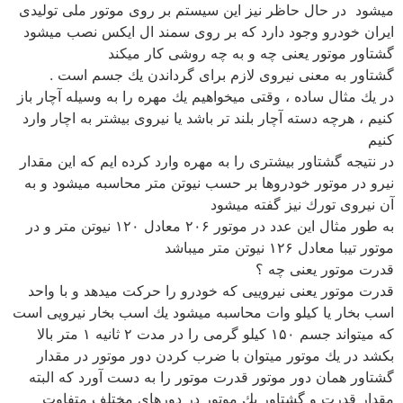
میشود در حال حاظر نیز این سیستم بر روی موتور ملی تولیدی
ایران خودرو وجود دارد كه بر روی سمند ال ایكس نصب میشود
گشتاور موتور یعنی چه و به چه روشی كار میكند
گشتاور به معنی نیروی لازم برای گرداندن یك جسم است .
در یك مثال ساده ، وقتی میخواهیم یك مهره را به وسیله آچار باز
كنیم ، هرچه دسته آچار بلند تر باشد یا نیروی بیشتر به اچار وارد
كنیم
در نتیجه گشتاور بیشتری را به مهره وارد كرده ایم كه این مقدار
نیرو در موتور خودروها بر حسب نیوتن متر محاسبه میشود و به
آن نیروی تورك نیز گفته میشود
به طور مثال این عدد در موتور ۲۰۶ معادل ۱۲۰ نیوتن متر و در
موتور تیبا معادل ۱۲۶ نیوتن متر میباشد
قدرت موتور یعنی چه ؟
قدرت موتور یعنی نیروییی كه خودرو را حركت میدهد و با واحد
اسب بخار یا كیلو وات محاسبه میشود یك اسب بخار نیرویی است
كه میتواند جسم ۱۵۰ كیلو گرمی را در مدت ۲ ثانیه ۱ متر بالا
بكشد در یك موتور میتوان با ضرب كردن دور موتور در مقدار
گشتاور همان دور موتور قدرت موتور را به دست آورد كه البته
مقدار قدرت و گشتاور یك موتور در دورهای مختلف متفاوت