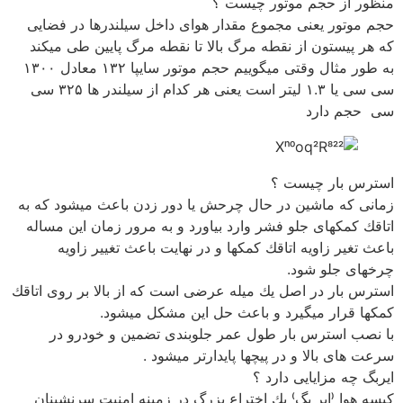
منظور از حجم موتور چیست ؟
حجم موتور یعنی مجموع مقدار هوای داخل سیلندرها در فضایی
كه هر پیستون از نقطه مرگ بالا تا نقطه مرگ پایین طی میكند
به طور مثال وقتی میگوییم حجم موتور سایپا ۱۳۲ معادل ۱۳۰۰
سی سی یا ۱.۳ لیتر است یعنی هر كدام از سیلندر ها ۳۲۵ سی
سی حجم دارد
استرس بار چیست ؟
زمانی كه ماشین در حال چرحش یا دور زدن باعث میشود كه به
اتاقك كمكهای جلو فشر وارد بیاورد و به مرور زمان این مساله
باعث تغیر زاویه اتاقك كمكها و در نهایت باعث تغییر زاویه
چرخهای جلو شود.
استرس بار در اصل یك میله عرضی است كه از بالا بر روی اتاقك
كمكها قرار میگیرد و باعث حل این مشكل میشود.
با نصب استرس بار طول عمر جلوبندی تضمین و خودرو در
سرعت های بالا و در پیچها پایدارتر میشود .
ایربگ چه مزایایی دارد ؟
كیسه هوا (ایر بگ) یك اختراع بزرگ در زمینه امنیت سرنشینان