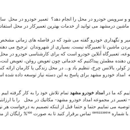
ودرو و سرویس خودرو در محل را انجام دهد؟ تعمیر خودرو در محل س
اشین درمشهد می توانید از خدمات بهترین تعمیركار در محل استفاده
یر و نگهداری خودرو گفته می شود كه در فاصله های زمانی مشخص،
 بردن ماشین تا تعمیرگاه نیست. بسیاری از شهروندان ترجیح می ده
موعه، تعمیرگاه آنلاین خودرو است كه برای كارشناسی خودرو در محل
دهنده مطمئن پیداكنیم كه خدماتی چون تعویض روغن، تعویض لنت، تع
از كولر، بالانس چرخ، تنظیم باد و… در محل زندگی یا كارمان ارائه
ه امداد خودرو مشهد برای پاسخ به این دسته نیاز توسعه داده شده اس
اییم كه ما در
امداد خودرو مشهد
تمام تلاش خود را به كار گرفته اییم 
صیه می نماییم حتما و حتما قبل از اینكه تصمیم به درخواست هر ن
تعمیر خودرو در محل را از هر شخص و ش