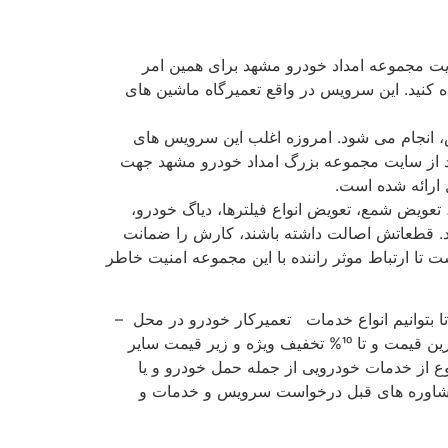
ایت مجموعه امداد خودرو مشهد برای همین امر
 كنید. این سرویس در واقع تعمیرگاه ماشین های
 انجام می شود. امروزه اغلب این سرویس های
ند از سایت مجموعه بزرگ امداد خودرو مشهد جهت
 ارائه شده است.
ویض شمع، تعویض انواع فیلترها، دیاگ خودرو،
 كند. قطعاتش اصالت داشته باشند، كارش را ضمانت
ت تا ارتباط موثر راننده با این مجموعه امنیت خاطر
تا بتوانیم انواع خدمات تعمیركار خودرو در محل –
تعمیركار آنلاین خودرو – تعمیر خودرو در محل مشهد – تعمیر در مجموعه امداد خودرو مشهد- مكانیك در محل را با ارزانترین قیمت و تا 10% تخفیف ویژه و زیر قیمت سایر
وع از خدمات خودرویی از جمله حمل خودرو و یا
ركتی نمایید با شماره 09152239514 تماس برقرار كنید تا به صورت 100% رایگان از مشاوره های قبل درخواست سرویس و خدمات و