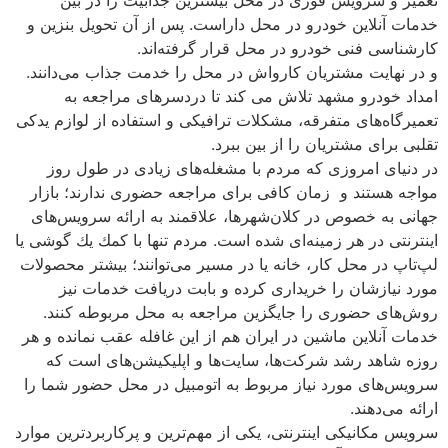
خدمات آنلاین خودرو در محل داراست. پس از آن تحویل بنزین و
كارشناسی فنی خودرو در محل قرار گرفته‌اند.
و در نهایت مشتریان كارواش در محل را خدمت جذاب می‌دانند.
امداد خودرو مشهد تلاش می كند تا دردسرهای مراجعه به
تعمیرگاه‌های متفرقه، مشكلات ترافیكی و استفاده از لوازم یدكی
تقلبی برای مشتریان را از بین ببرد.
در دنیای امروزی كه مردم با مشغله‌های زیادی در طول روز
مواجه هستند و زمان كافی برای مراجعه حضوری ندارند؛ بازار
جهانی به خصوص در كلان‌شهرها، علاقمند به ارائه سرویس‌های
اینترنتی در هر زمینه‌ای شده است. مردم تنها با كمك یك گوشی یا
لپ‌تاپ در محل كار، خانه یا در مسیر می‌توانند؛ بیشتر محصولات
مورد نیازشان را خریداری كرده و بابت دریافت خدمات نیز
روش‌های حضوری را جایگزین مراجعه به محل مربوطه كنند.
خدمات آنلاین ماشین در ایران هم از این غافله عقب نمانده و هر
روزه شاهد رشد شركت‌ها، سایت‌ها و اپلیكیشن‌های است كه
سرویس‌های مورد نیاز مربوط به اتومبیل در محل حضور شما را
ارائه می‌دهند.
سرویس مكانیكی اینترنتی، یكی از مهم‌ترین و پركاربردترین موارد