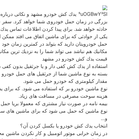
یدك كش خودرو مشهد و نكاتی درباره
بزرگی در زمان حمل خودروی شما خواهد كرد. سفر جاد
حادثه خواهد شد. برای پیدا كردن اطلاعات تماس یدك
یكی از حوادثی كه برای ماشین اتفاق می افتد ممكن
حمل خودرویتان دارید كه بتواند در كمترین زمان خود 
مكانیك هم نباشد می تواند شما را به نزدیك ترین مكا
قیمت یدك كش خودرو در مشهد
استفاده از یدك كش كفی دار و یا جرثقیل بدون كفی 
بسته به نوع ماشین شما از جرثقیل های حمل خودرو م
مقدار كیلومتری كه خودرو حمل می شود.
نوع ماشین خودرو بر كه استفاده می شود. كه برای
هزینه سوخت مصرفی در مسافت های زیاد.
بیمه نامه در صورت نیاز مشتری كه معمولا بریا حمل
نوع ماشین كه حمل می شود كه برای ماشین های سن
و…
انتخاب یدك كش خودرو یا بكسل كردن آن؟
در زمان خرابی موتور اتومبیل و كار نكردن ماشین م