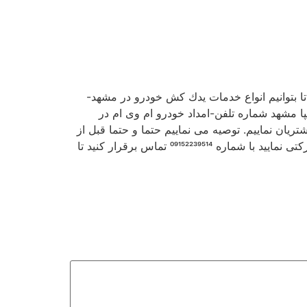
 تا بتوانیم انواع خدمات یدك كش خودرو در مشهد-
مشهد شماره تلفن-امداد خودرو ام وی ام در
هر مشهد تقدیم مشتریان نماییم. توصیه می نماییم حتما و حتما قبل از
اینكه تصمیم به درخواست هر نوع از خدمات خودرویی از جمله حمل خودرو و یا تعمیر خودرو در محل را از هر شخص و شركتی نمایید با شماره 09152239514 تماس برقرار كنید تا